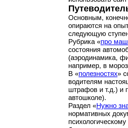
Путеводитель
Основным, конечно
опираются на опы
следующую ступен
Рубрика «
про маш
состояния автомо
(аэродинамика, фи
например, в мороз
В «
полезностях
» с
водителям настоящ
штрафов и т.д.) и
автошколе).
Раздел «
Нужно зн
нормативных доку
психологическому 