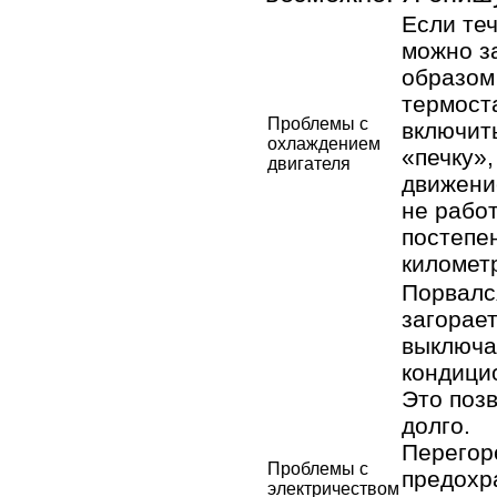
Если теч
можно з
образом
термоста
Проблемы с
включит
охлаждением
«печку»,
двигателя
движение
не работ
постепен
километр
Порвалс
загорает
выключа
кондицио
Это поз
долго.
Перегор
Проблемы с
предохра
электричеством