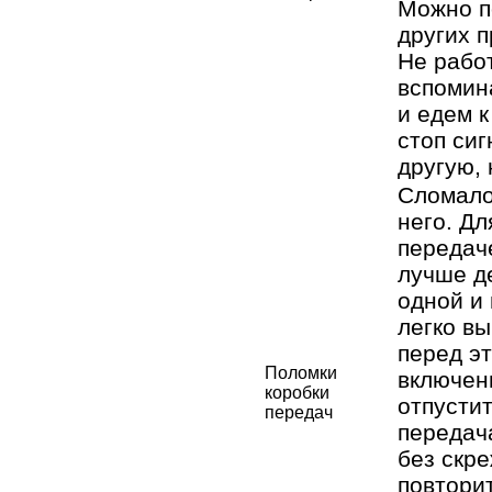
Можно п
других п
Не рабо
вспомин
и едем к
стоп си
другую, 
Сломало
него. Дл
передач
лучше д
одной и
легко в
перед эт
Поломки
включен
коробки
отпустит
передач
передач
без скре
повтори